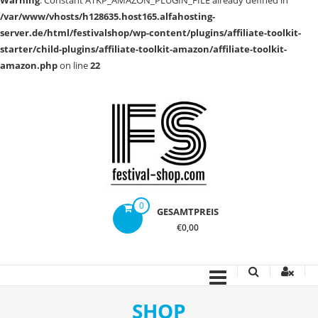
Warning
: Constant ATKP_AMAZON_PLUGIN_FILE already defined in
/var/www/vhosts/h128635.host165.alfahosting-
server.de/html/festivalshop/wp-content/plugins/affiliate-toolkit-
starter/child-plugins/affiliate-toolkit-amazon/affiliate-toolkit-
amazon.php
on line
22
Zum
Inhalt
springen
Festival
0
GESAMTPREIS
Shop
€0,00
|
Ausrüstung,
Camping
SHOP