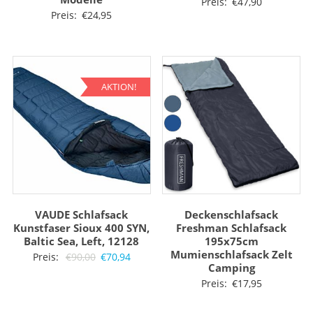
Preis:
€
47,90
Preis:
€
24,95
AKTION!
VAUDE Schlafsack
Deckenschlafsack
Kunstfaser Sioux 400 SYN,
Freshman Schlafsack
Baltic Sea, Left, 12128
195x75cm
Mumienschlafsack Zelt
Ursprünglicher
Aktueller
Preis:
€
90,00
€
70,94
Camping
Preis
Preis
Preis:
€
17,95
war:
ist:
€90,00
€70,94.