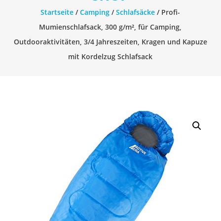
&
Startseite
/
Camping
/
Schlafsäcke
/ Profi-
Gadgets
Mumienschlafsack, 300 g/m², für Camping,
für
Outdooraktivitäten, 3/4 Jahreszeiten, Kragen und Kapuze
dein
mit Kordelzug Schlafsack
Festivalbesuch